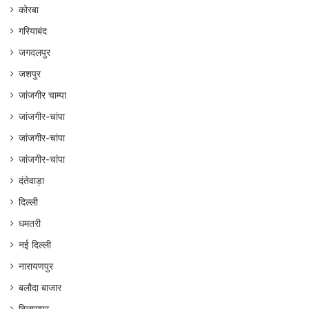
कोरबा
गरियाबंद
जगदलपुर
जशपुर
जांजगीर चाम्पा
जांजगीर-चांपा
जांजगीर-चांपा
जांजगीर-चांपा
दंतेवाड़ा
दिल्ली
धमतरी
नई दिल्ली
नारायणपुर
बलौदा बाजार
बिलासपुर