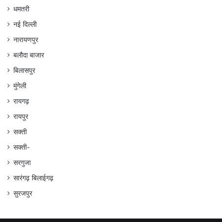
धमतरी
नई दिल्ली
नारायणपुर
बलौदा बाजार
बिलासपुर
मुंगेली
रायगढ़
रायपुर
सक्ती
सक्ती-
सरगुजा
सारंगढ़ बिलाईगढ़
सुरजपुर