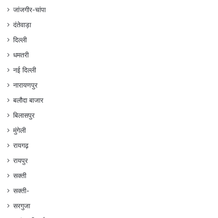
जांजगीर-चांपा
दंतेवाड़ा
दिल्ली
धमतरी
नई दिल्ली
नारायणपुर
बलौदा बाजार
बिलासपुर
मुंगेली
रायगढ़
रायपुर
सक्ती
सक्ती-
सरगुजा