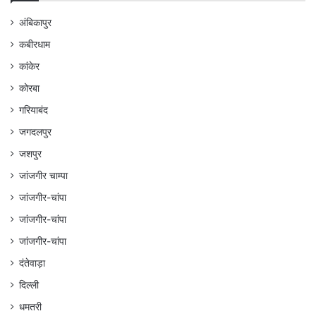
अंबिकापुर
कबीरधाम
कांकेर
कोरबा
गरियाबंद
जगदलपुर
जशपुर
जांजगीर चाम्पा
जांजगीर-चांपा
जांजगीर-चांपा
जांजगीर-चांपा
दंतेवाड़ा
दिल्ली
धमतरी