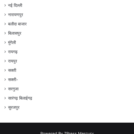
नई दिल्ली
नारायणपुर
बलौदा बाजार
बिलासपुर
मुंगेली
रायगढ़
रायपुर
सक्ती
सक्ती-
सरगुजा
सारंगढ़ बिलाईगढ़
सुरजपुर
Powered By
ZPress Mercury