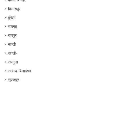
बलौदा बाजार
बिलासपुर
मुंगेली
रायगढ़
रायपुर
सक्ती
सक्ती-
सरगुजा
सारंगढ़ बिलाईगढ़
सुरजपुर