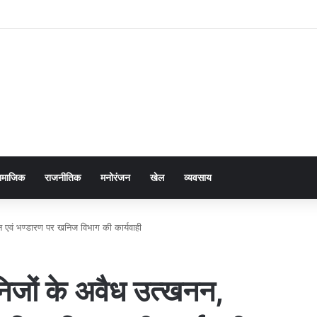
ामाजिक
राजनीतिक
मनोरंजन
खेल
व्यवसाय
हन एवं भण्डारण पर खनिज विभाग की कार्यवाही
खनिजों के अवैध उत्खनन,