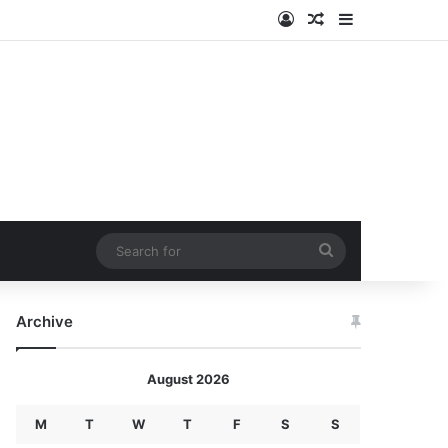
Log In
Random Article
Sidebar
Search
for
Archive
August 2026
M
T
W
T
F
S
S