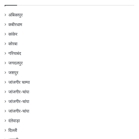
अंबिकापुर
कबीरधाम
कांकेर
कोरबा
गरियाबंद
जगदलपुर
जशपुर
जांजगीर चाम्पा
जांजगीर-चांपा
जांजगीर-चांपा
जांजगीर-चांपा
दंतेवाड़ा
दिल्ली