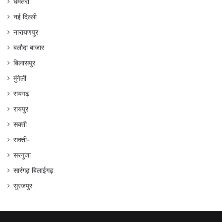
धमतरी
नई दिल्ली
नारायणपुर
बलौदा बाजार
बिलासपुर
मुंगेली
रायगढ़
रायपुर
सक्ती
सक्ती-
सरगुजा
सारंगढ़ बिलाईगढ़
सुरजपुर