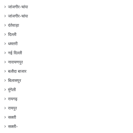
जांजगीर-चांपा
जांजगीर-चांपा
दंतेवाड़ा
दिल्ली
धमतरी
नई दिल्ली
नारायणपुर
बलौदा बाजार
बिलासपुर
मुंगेली
रायगढ़
रायपुर
सक्ती
सक्ती-