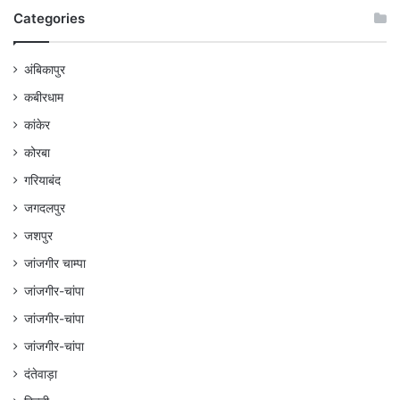
Categories
अंबिकापुर
कबीरधाम
कांकेर
कोरबा
गरियाबंद
जगदलपुर
जशपुर
जांजगीर चाम्पा
जांजगीर-चांपा
जांजगीर-चांपा
जांजगीर-चांपा
दंतेवाड़ा