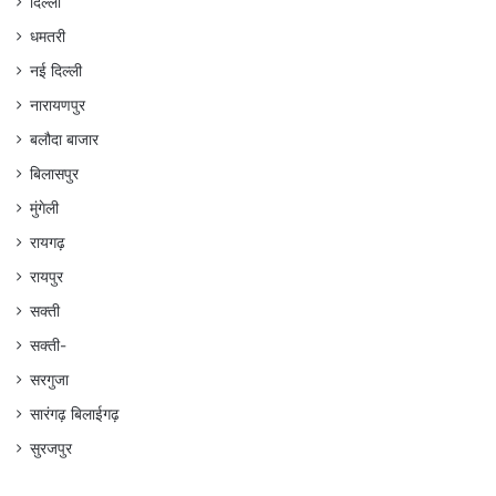
दिल्ली
धमतरी
नई दिल्ली
नारायणपुर
बलौदा बाजार
बिलासपुर
मुंगेली
रायगढ़
रायपुर
सक्ती
सक्ती-
सरगुजा
सारंगढ़ बिलाईगढ़
सुरजपुर