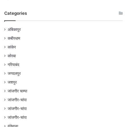
Categories
अंबिकापुर
कबीरधाम
कांकेर
कोरबा
गरियाबंद
जगदलपुर
जशपुर
जांजगीर चाम्पा
जांजगीर-चांपा
जांजगीर-चांपा
जांजगीर-चांपा
दंतेवाड़ा