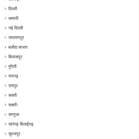
दिल्ली
धमतरी
नई दिल्ली
नारायणपुर
बलौदा बाजार
बिलासपुर
मुंगेली
रायगढ़
रायपुर
सक्ती
सक्ती-
सरगुजा
सारंगढ़ बिलाईगढ़
सुरजपुर