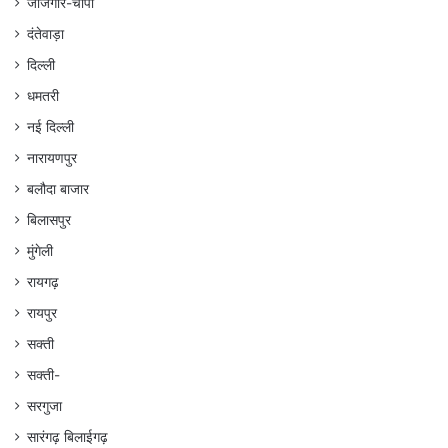
जांजगीर-चांपा
दंतेवाड़ा
दिल्ली
धमतरी
नई दिल्ली
नारायणपुर
बलौदा बाजार
बिलासपुर
मुंगेली
रायगढ़
रायपुर
सक्ती
सक्ती-
सरगुजा
सारंगढ़ बिलाईगढ़