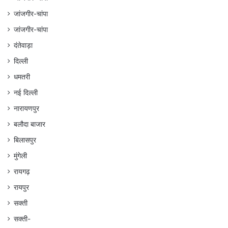
जांजगीर-चांपा
जांजगीर-चांपा
दंतेवाड़ा
दिल्ली
धमतरी
नई दिल्ली
नारायणपुर
बलौदा बाजार
बिलासपुर
मुंगेली
रायगढ़
रायपुर
सक्ती
सक्ती-