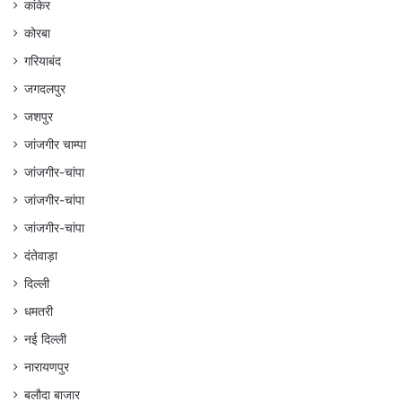
कांकेर
कोरबा
गरियाबंद
जगदलपुर
जशपुर
जांजगीर चाम्पा
जांजगीर-चांपा
जांजगीर-चांपा
जांजगीर-चांपा
दंतेवाड़ा
दिल्ली
धमतरी
नई दिल्ली
नारायणपुर
बलौदा बाजार