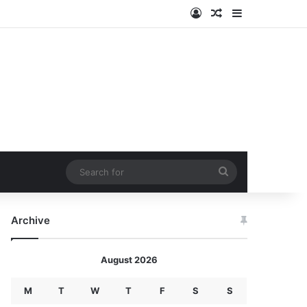
Log In
Random Article
Sidebar
Search
for
Archive
August 2026
M
T
W
T
F
S
S