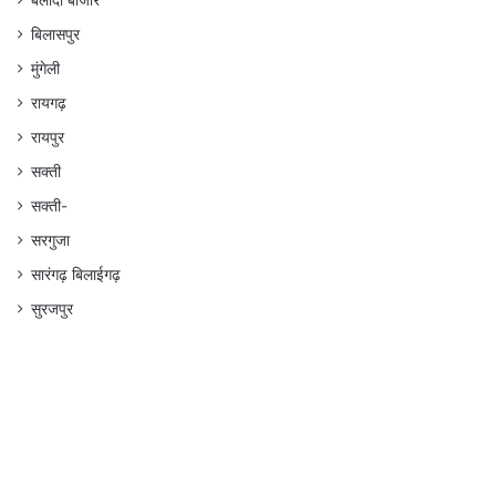
बलौदा बाजार
बिलासपुर
मुंगेली
रायगढ़
रायपुर
सक्ती
सक्ती-
सरगुजा
सारंगढ़ बिलाईगढ़
सुरजपुर