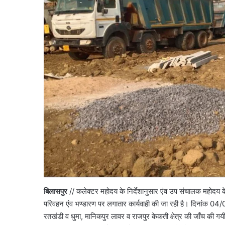
बिलासपुर
// कलेक्टर महोदय के निर्देशानुसार एंव उप संचालक महोदय के
परिवहन एंव भण्डारण पर लगातार कार्यवाही की जा रही है। दिनां
रतखंडी व धुमा, मानिकपुर लावर व राजपुर केकती क्षेत्र की जाँच की गयी