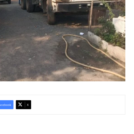
acebook
X