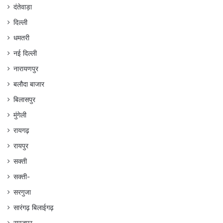
दंतेवाड़ा
दिल्ली
धमतरी
नई दिल्ली
नारायणपुर
बलौदा बाजार
बिलासपुर
मुंगेली
रायगढ़
रायपुर
सक्ती
सक्ती-
सरगुजा
सारंगढ़ बिलाईगढ़
सुरजपुर