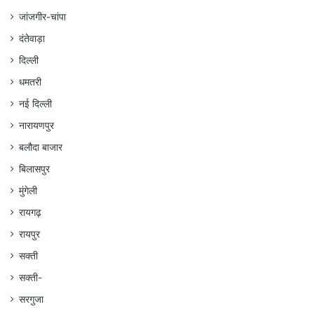
जांजगीर-चांपा
दंतेवाड़ा
दिल्ली
धमतरी
नई दिल्ली
नारायणपुर
बलौदा बाजार
बिलासपुर
मुंगेली
रायगढ़
रायपुर
सक्ती
सक्ती-
सरगुजा