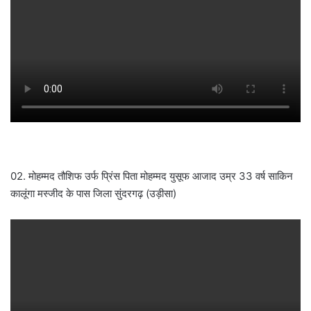
02. मोहम्मद तौशिफ उर्फ प्रिंस पिता मोहम्मद युसूफ आजाद उम्र 33 वर्ष साकिन
कालूंगा मस्जीद के पास जिला सुंदरगढ़ (उड़ीसा)