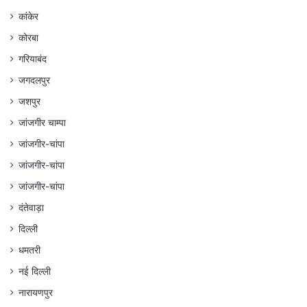
कांकेर
कोरबा
गरियाबंद
जगदलपुर
जशपुर
जांजगीर चाम्पा
जांजगीर-चांपा
जांजगीर-चांपा
जांजगीर-चांपा
दंतेवाड़ा
दिल्ली
धमतरी
नई दिल्ली
नारायणपुर