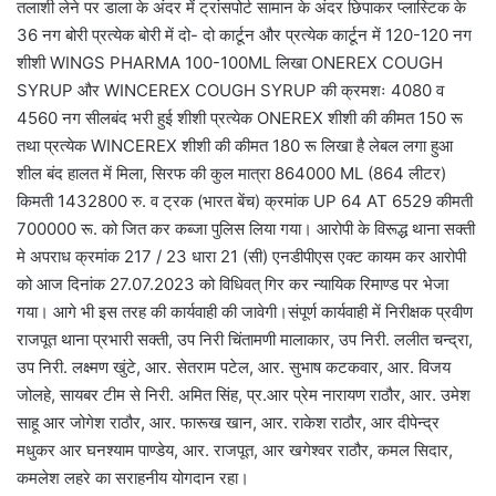
तलाशी लेने पर डाला के अंदर में ट्रांसपोर्ट सामान के अंदर छिपाकर प्लास्टिक के
36 नग बोरी प्रत्येक बोरी में दो- दो कार्टून और प्रत्येक कार्टून में 120-120 नग
शीशी WINGS PHARMA 100-100ML लिखा ONEREX COUGH
SYRUP और WINCEREX COUGH SYRUP की क्रमशः 4080 व
4560 नग सीलबंद भरी हुई शीशी प्रत्येक ONEREX शीशी की कीमत 150 रू
तथा प्रत्येक WINCEREX शीशी की कीमत 180 रू लिखा है लेबल लगा हुआ
शील बंद हालत में मिला, सिरफ की कुल मात्रा 864000 ML (864 लीटर)
किमती 1432800 रु. व ट्रक (भारत बेंच) क्रमांक UP 64 AT 6529 कीमती
700000 रू. को जित कर कब्जा पुलिस लिया गया। आरोपी के विरूद्ध थाना सक्ती
मे अपराध क्रमांक 217 / 23 धारा 21 (सी) एनडीपीएस एक्ट कायम कर आरोपी
को आज दिनांक 27.07.2023 को विधिवत् गिर कर न्यायिक रिमाण्ड पर भेजा
गया। आगे भी इस तरह की कार्यवाही की जावेगी।संपूर्ण कार्यवाही में निरीक्षक प्रवीण
राजपूत थाना प्रभारी सक्ती, उप निरी चिंतामणी मालाकार, उप निरी. ललीत चन्द्रा,
उप निरी. लक्ष्मण खुंटे, आर. सेतराम पटेल, आर. सुभाष कटकवार, आर. विजय
जोलहे, सायबर टीम से निरी. अमित सिंह, प्र.आर प्रेम नारायण राठौर, आर. उमेश
साहू आर जोगेश राठौर, आर. फारूख खान, आर. राकेश राठौर, आर दीपेन्द्र
मधुकर आर घनश्याम पाण्डेय, आर. राजपूत, आर खगेश्वर राठौर, कमल सिदार,
कमलेश लहरे का सराहनीय योगदान रहा।