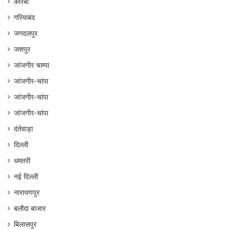
कोरबा
गरियाबंद
जगदलपुर
जशपुर
जांजगीर चाम्पा
जांजगीर-चांपा
जांजगीर-चांपा
जांजगीर-चांपा
दंतेवाड़ा
दिल्ली
धमतरी
नई दिल्ली
नारायणपुर
बलौदा बाजार
बिलासपुर