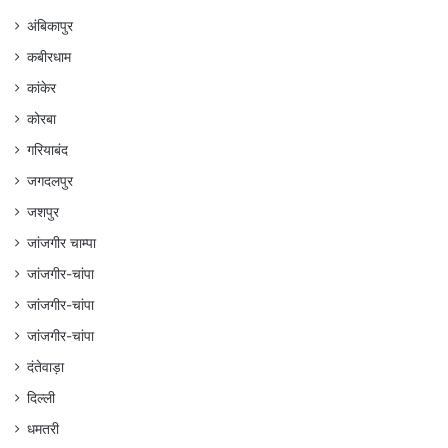
अंबिकापुर
कबीरधाम
कांकेर
कोरबा
गरियाबंद
जगदलपुर
जशपुर
जांजगीर चाम्पा
जांजगीर-चांपा
जांजगीर-चांपा
जांजगीर-चांपा
दंतेवाड़ा
दिल्ली
धमतरी