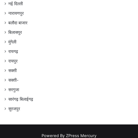
नई दिल्ली
नारायणपुर
बलौदा बाजार
बिलासपुर
मुंगेली
रायगढ़
रायपुर
सक्ती
सक्ती-
सरगुजा
सारंगढ़ बिलाईगढ़
सुरजपुर
Powered By
ZPress Mercury