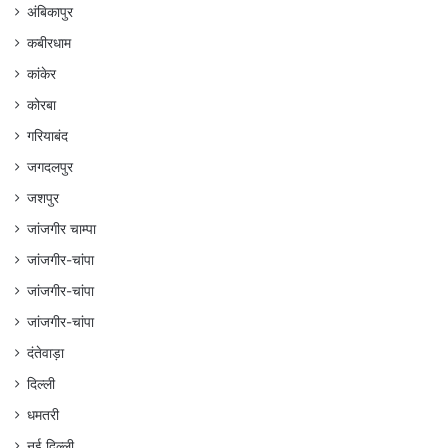
अंबिकापुर
कबीरधाम
कांकेर
कोरबा
गरियाबंद
जगदलपुर
जशपुर
जांजगीर चाम्पा
जांजगीर-चांपा
जांजगीर-चांपा
जांजगीर-चांपा
दंतेवाड़ा
दिल्ली
धमतरी
नई दिल्ली