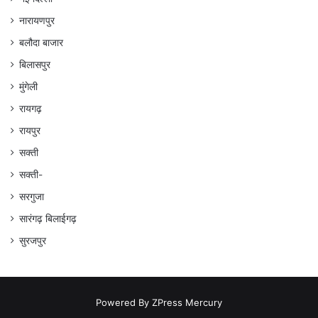
नारायणपुर
बलौदा बाजार
बिलासपुर
मुंगेली
रायगढ़
रायपुर
सक्ती
सक्ती-
सरगुजा
सारंगढ़ बिलाईगढ़
सुरजपुर
Powered By
ZPress Mercury