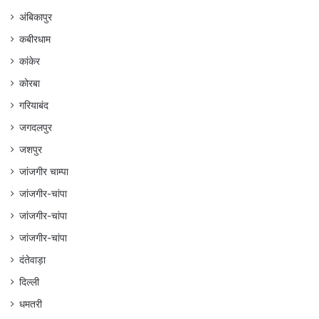
अंबिकापुर
कबीरधाम
कांकेर
कोरबा
गरियाबंद
जगदलपुर
जशपुर
जांजगीर चाम्पा
जांजगीर-चांपा
जांजगीर-चांपा
जांजगीर-चांपा
दंतेवाड़ा
दिल्ली
धमतरी