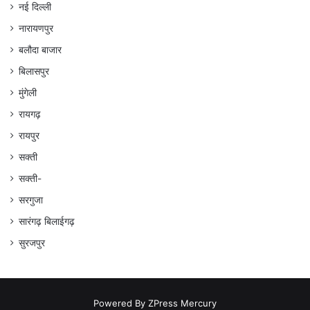
नई दिल्ली
नारायणपुर
बलौदा बाजार
बिलासपुर
मुंगेली
रायगढ़
रायपुर
सक्ती
सक्ती-
सरगुजा
सारंगढ़ बिलाईगढ़
सुरजपुर
Powered By
ZPress Mercury