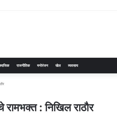
ामाजिक
राजनीतिक
मनोरंजन
खेल
व्यवसाय
ाठौर
्चे रामभक्त : निखिल राठौर