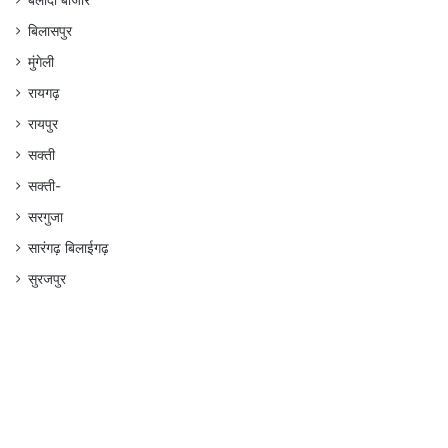
बलौदा बाजार
बिलासपुर
मुंगेली
रायगढ़
रायपुर
सक्ती
सक्ती-
सरगुजा
सारंगढ़ बिलाईगढ़
सुरजपुर