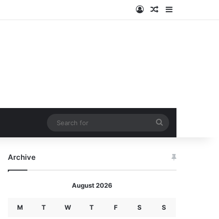
Log In
Random Article
Sidebar
Search
for
Archive
August 2026
M
T
W
T
F
S
S