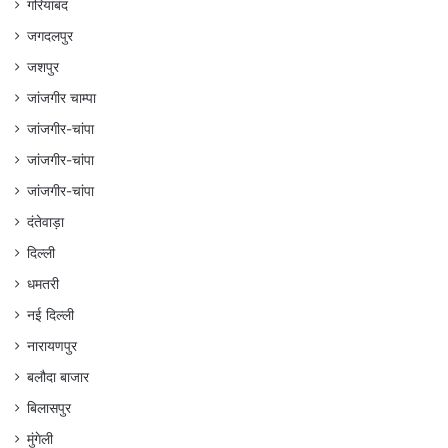
गरियाबंद
जगदलपुर
जशपुर
जांजगीर चाम्पा
जांजगीर-चांपा
जांजगीर-चांपा
जांजगीर-चांपा
दंतेवाड़ा
दिल्ली
धमतरी
नई दिल्ली
नारायणपुर
बलौदा बाजार
बिलासपुर
मुंगेली