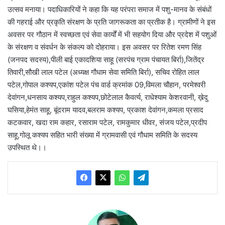
उत्सव मनाया। पदाधिकारियों ने कहा कि यह परंपरा समाज में पशु-मानव के संबंधों
की गहराई और प्रकृति संरक्षण के प्रति जागरूकता का प्रतीक है। ग्रामीणों ने इस
अवसर पर गौठान में स्वच्छता एवं सेवा कार्यों में भी सहयोग दिया और प्रदेश में पशुओं
के संरक्षण व संवर्धन के संकल्प को दोहराया। इस अवसर पर रितेश रमण सिंह
(जनपद सदस्य),पीली बाई एकादशिया साहू (सरपंच ग्राम पंचायत बिर्रा),जितेंद्र
तिवारी,सौखी लाल पटेल (अध्यक्ष गौधाम सेवा समिति बिर्रा), सचिव रोहित लाल
पटेल,गोपाल कश्यप,एकांश पटेल पंच वार्ड क्रमांक 09,विमला चौहान, परमेश्वरी
देवांगन,धनसाय कश्यप,राहुल कश्यप,छोटेलाल कैवर्त्य, राधेश्याम केशरवानी, ख़ेदु
घसिया,हेमंत साहू, बूंदराम यादव,बलराम कश्यप, प्रकाश देवांगन,कमला प्रसाद
कटकवार, खदा राम कहार, रसाराम पटेल, रामकुमार धीवर, संजय पटेल,प्रदीप
साहू,गोलू कश्यप सहित भारी संख्या में ग्रामवासी एवं गौधाम समिति के सदस्य
उपस्थित थे।।