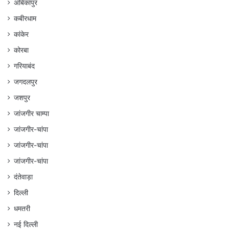
अंबिकापुर
कबीरधाम
कांकेर
कोरबा
गरियाबंद
जगदलपुर
जशपुर
जांजगीर चाम्पा
जांजगीर-चांपा
जांजगीर-चांपा
जांजगीर-चांपा
दंतेवाड़ा
दिल्ली
धमतरी
नई दिल्ली