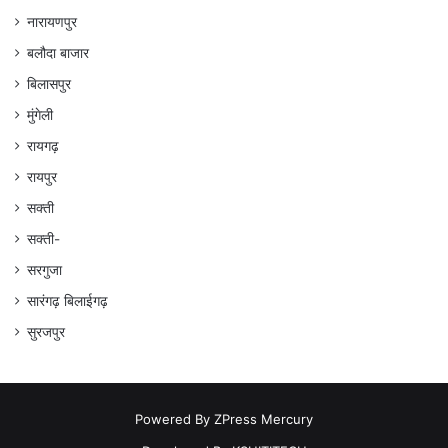
नारायणपुर
बलौदा बाजार
बिलासपुर
मुंगेली
रायगढ़
रायपुर
सक्ती
सक्ती-
सरगुजा
सारंगढ़ बिलाईगढ़
सुरजपुर
Powered By
ZPress Mercury