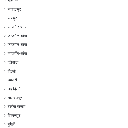
गरियाबंद
जगदलपुर
जशपुर
जांजगीर चाम्पा
जांजगीर-चांपा
जांजगीर-चांपा
जांजगीर-चांपा
दंतेवाड़ा
दिल्ली
धमतरी
नई दिल्ली
नारायणपुर
बलौदा बाजार
बिलासपुर
मुंगेली