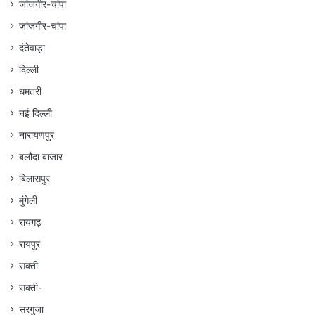
जांजगीर-चांपा
जांजगीर-चांपा
दंतेवाड़ा
दिल्ली
धमतरी
नई दिल्ली
नारायणपुर
बलौदा बाजार
बिलासपुर
मुंगेली
रायगढ़
रायपुर
सक्ती
सक्ती-
सरगुजा