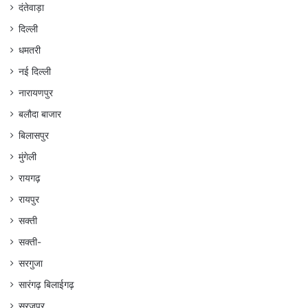
दंतेवाड़ा
दिल्ली
धमतरी
नई दिल्ली
नारायणपुर
बलौदा बाजार
बिलासपुर
मुंगेली
रायगढ़
रायपुर
सक्ती
सक्ती-
सरगुजा
सारंगढ़ बिलाईगढ़
सुरजपुर