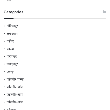
Categories
अंबिकापुर
कबीरधाम
कांकेर
कोरबा
गरियाबंद
जगदलपुर
जशपुर
जांजगीर चाम्पा
जांजगीर-चांपा
जांजगीर-चांपा
जांजगीर-चांपा
दंतेवाड़ा