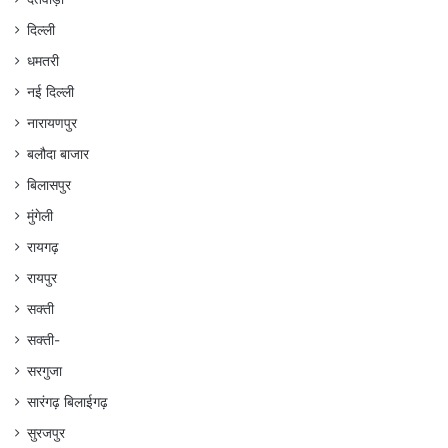
दिल्ली
धमतरी
नई दिल्ली
नारायणपुर
बलौदा बाजार
बिलासपुर
मुंगेली
रायगढ़
रायपुर
सक्ती
सक्ती-
सरगुजा
सारंगढ़ बिलाईगढ़
सुरजपुर