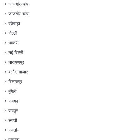
जांजगीर-चांपा
जांजगीर-चांपा
दंतेवाड़ा
दिल्ली
धमतरी
नई दिल्ली
नारायणपुर
बलौदा बाजार
बिलासपुर
मुंगेली
रायगढ़
रायपुर
सक्ती
सक्ती-
सरगुजा