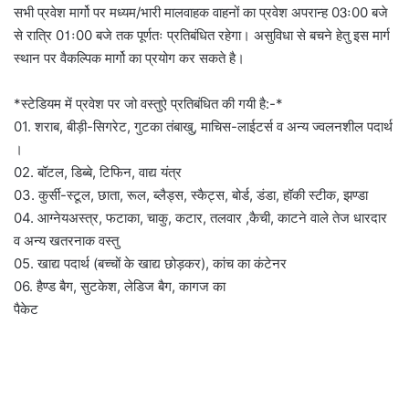
सभी प्रवेश मार्गो पर मध्यम/भारी मालवाहक वाहनों का प्रवेश अपरान्ह 03ः00 बजे
से रात्रि 01ः00 बजे तक पूर्णतः प्रतिबंधित रहेगा। असुविधा से बचने हेतु इस मार्ग
स्थान पर वैकल्पिक मार्गो का प्रयोग कर सकते है।
*स्टेडियम में प्रवेश पर जो वस्तुऐ प्रतिबंधित की गयी है:-*
01. शराब, बीड़ी-सिगरेट, गुटका तंबाखु, माचिस-लाईटर्स व अन्य ज्वलनशील पदार्थ
।
02. बॉटल, डिब्बे, टिफिन, वाद्य यंत्र
03. कुर्सी-स्टूल, छाता, रूल, ब्लैड्स, स्कैट्स, बोर्ड, डंडा, हॉकी स्टीक, झण्डा
04. आग्नेयअस्त्र, फटाका, चाकु, कटार, तलवार ,कैची, काटने वाले तेज धारदार
व अन्य खतरनाक वस्तु
05. खाद्य पदार्थ (बच्चों के खाद्य छोड़कर), कांच का कंटेनर
06. हैण्ड बैग, सुटकेश, लेडिज बैग, कागज का
पैकेट