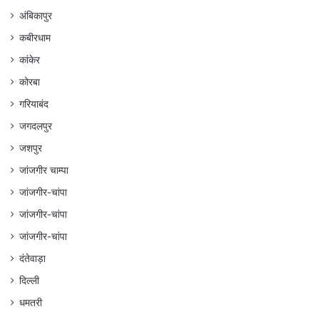
अंबिकापुर
कबीरधाम
कांकेर
कोरबा
गरियाबंद
जगदलपुर
जशपुर
जांजगीर चाम्पा
जांजगीर-चांपा
जांजगीर-चांपा
जांजगीर-चांपा
दंतेवाड़ा
दिल्ली
धमतरी