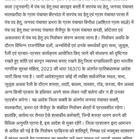
कला (जुनवानी) में पंच पद हेतु तथा बाराद्वार बस्ती में सरपंच पद हेतु, जनपद पंचायत
मालखरौदा के ग्राम पंचायत बीरभांठा में सरपंच पद हेतु एवं ग्राम पंचायत परसा में
पंच पद हेतु, जनपद पंचायत डभरा के ग्राम पंचायत बिनौधा (आश्रित ग्राम साल्हे) में
पंच पद हेतु तथा जनपद पंचायत जैजैपुर के ग्राम पंचायत करही, कोटेतरा एवं
अकलसरा में पंच पद हेतु उप निर्वाचन संपन्न कराया जाना है। निर्वाचन अवधि के
दौरान विभिन्न राजनीतिक दलों, अभ्यर्थियों एवं उनके समर्थकों द्वारा सभा, जुलूस,
रैली एवं प्रचार-प्रसार कार्यक्रम आयोजित किए जाने की संभावना को दृष्टिगत
रखते हुए शांति एवं कानून व्यवस्था बनाए रखने हेतु जिला दण्डाधिकारी द्वारा भारतीय
नागरिक सुरक्षा संहिता, 2023 की धारा 163(1) के अंतर्गत प्रतिबंधात्मक आदेश
जारी किया गया है। जारी आदेशानुसार कोई भी व्यक्ति सार्वजनिक स्थल, सभा,
जुलूस अथवा रैली के दौरान शस्त्र, लाठी, बल्लम, तलवार, रॉड, फरसा, चैन अथवा
अन्य किसी प्रकार के हथियार अपने साथ लेकर नहीं चलेगा और न ही उनका
प्रदर्शन करेगा। यह आदेश जिला सक्ती के अंतर्गत जनपद पंचायत सक्ती,
मालखरौदा, डभरा एवं जैजैपुर के संबंधित निर्वाचन क्षेत्रों में प्रभावशील रहेगा।
हालांकि, कर्तव्य पर तैनात ऐसे शासकीय कर्मचारी, जिन्हें शस्त्र धारण करने की
विधिक अनुमति प्राप्त है, इस आदेश से मुक्त रहेंगे। जिला प्रशासन द्वारा आमजन
से अपील की गई है कि निर्वाचन प्रक्रिया को शांतिपूर्ण, निष्पक्ष एवं भयमुक्त वातावरण
में संपन्न कराने हेतु प्रशासन का सहयोग करें तथा कानून एवं आदर्श आचार संहिता