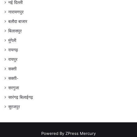
नई दिल्ली
नारायणपुर
बलौदा बाजार
बिलासपुर
मुंगेली
रायगढ़
रायपुर
सक्ती
सक्ती-
सरगुजा
सारंगढ़ बिलाईगढ़
सुरजपुर
Powered By
ZPress Mercury