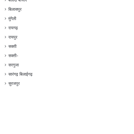
बलौदा बाजार
बिलासपुर
मुंगेली
रायगढ़
रायपुर
सक्ती
सक्ती-
सरगुजा
सारंगढ़ बिलाईगढ़
सुरजपुर