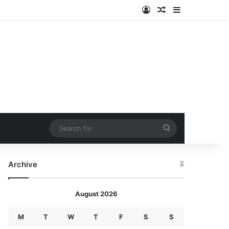
Log In
Random Article
Sidebar
Search
for
Archive
August 2026
M
T
W
T
F
S
S