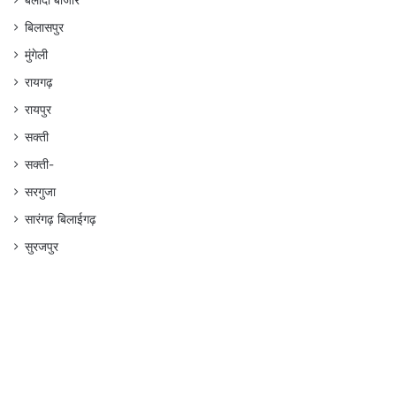
बलौदा बाजार
बिलासपुर
मुंगेली
रायगढ़
रायपुर
सक्ती
सक्ती-
सरगुजा
सारंगढ़ बिलाईगढ़
सुरजपुर