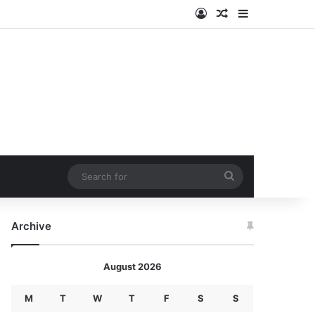
Log In
Random Article
Sidebar
Search
for
Archive
August 2026
M
T
W
T
F
S
S