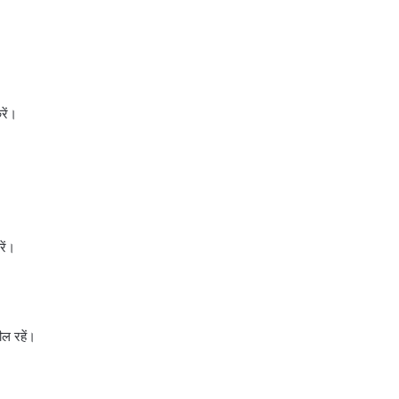
रें।
रें।
ील रहें।