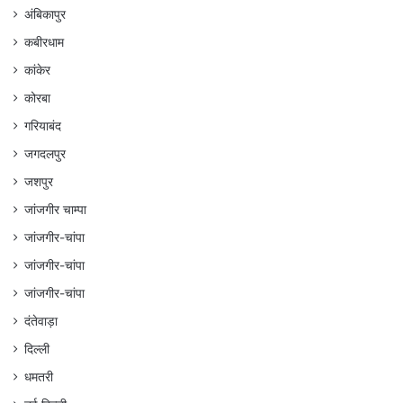
अंबिकापुर
कबीरधाम
कांकेर
कोरबा
गरियाबंद
जगदलपुर
जशपुर
जांजगीर चाम्पा
जांजगीर-चांपा
जांजगीर-चांपा
जांजगीर-चांपा
दंतेवाड़ा
दिल्ली
धमतरी