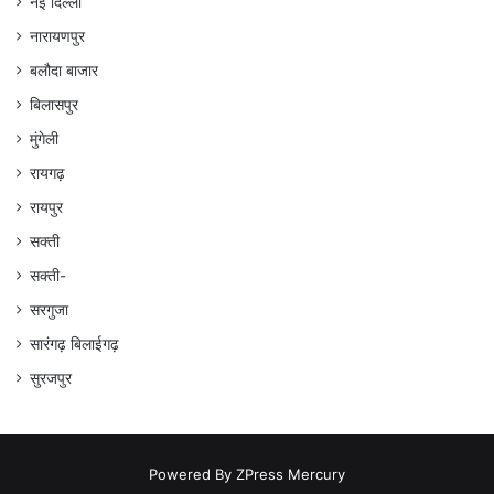
नई दिल्ली
नारायणपुर
बलौदा बाजार
बिलासपुर
मुंगेली
रायगढ़
रायपुर
सक्ती
सक्ती-
सरगुजा
सारंगढ़ बिलाईगढ़
सुरजपुर
Powered By
ZPress Mercury