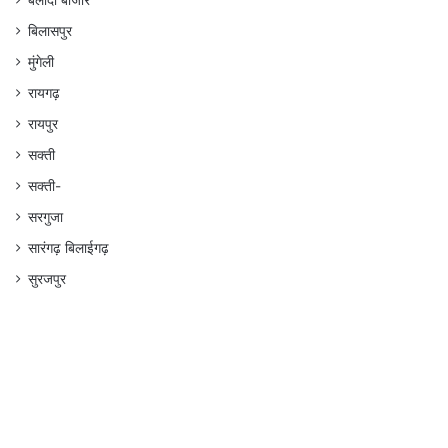
बलौदा बाजार
बिलासपुर
मुंगेली
रायगढ़
रायपुर
सक्ती
सक्ती-
सरगुजा
सारंगढ़ बिलाईगढ़
सुरजपुर