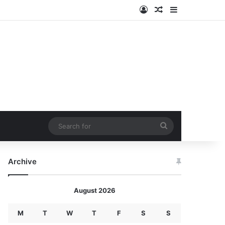
Log In
Random Article
Sidebar
Search
for
Archive
August 2026
M
T
W
T
F
S
S