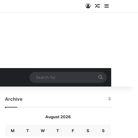
Log In
Random Article
Sidebar
Search
for
Archive
August 2026
M
T
W
T
F
S
S