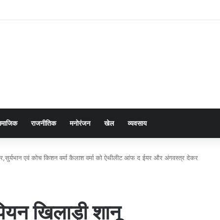
ामाजिक
राजनीतिक
मनोरंजन
खेल
व्यवसाय
मार,सुर्यभान एवं कोच किशन वर्मा कैलाश वर्मा को ऐथीलीट आंफ द ईयर और अंगवस्त्र देकर
पियन खिलाड़ी शानू