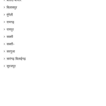
बलौदा बाजार
बिलासपुर
मुंगेली
रायगढ़
रायपुर
सक्ती
सक्ती-
सरगुजा
सारंगढ़ बिलाईगढ़
सुरजपुर