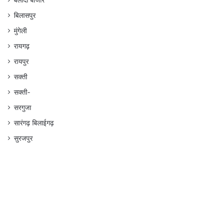
बलौदा बाजार
बिलासपुर
मुंगेली
रायगढ़
रायपुर
सक्ती
सक्ती-
सरगुजा
सारंगढ़ बिलाईगढ़
सुरजपुर