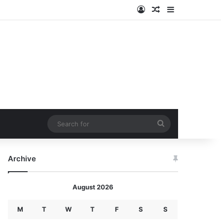
Log In
Random Article
Sidebar
Search
for
Archive
August 2026
M
T
W
T
F
S
S