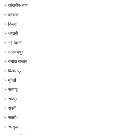
जांजगीर-चांपा
दंतेवाड़ा
दिल्ली
धमतरी
नई दिल्ली
नारायणपुर
बलौदा बाजार
बिलासपुर
मुंगेली
रायगढ़
रायपुर
सक्ती
सक्ती-
सरगुजा