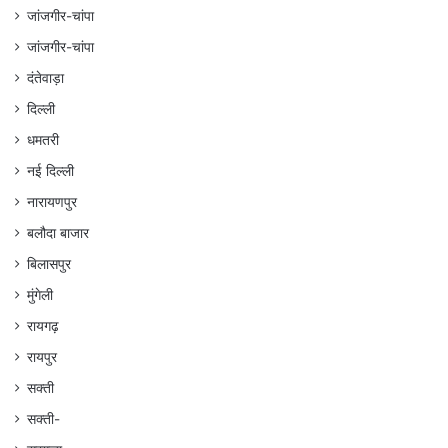
जांजगीर-चांपा
जांजगीर-चांपा
दंतेवाड़ा
दिल्ली
धमतरी
नई दिल्ली
नारायणपुर
बलौदा बाजार
बिलासपुर
मुंगेली
रायगढ़
रायपुर
सक्ती
सक्ती-