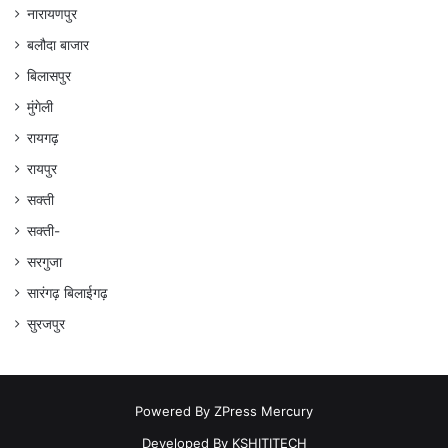
नारायणपुर
बलौदा बाजार
बिलासपुर
मुंगेली
रायगढ़
रायपुर
सक्ती
सक्ती-
सरगुजा
सारंगढ़ बिलाईगढ़
सुरजपुर
Powered By
ZPress Mercury
Developed By
KSHITITECH