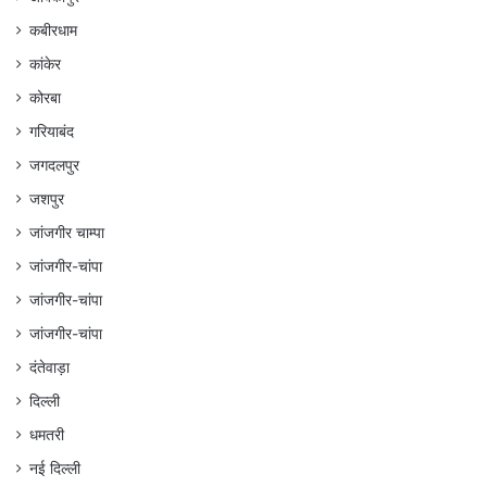
कबीरधाम
कांकेर
कोरबा
गरियाबंद
जगदलपुर
जशपुर
जांजगीर चाम्पा
जांजगीर-चांपा
जांजगीर-चांपा
जांजगीर-चांपा
दंतेवाड़ा
दिल्ली
धमतरी
नई दिल्ली