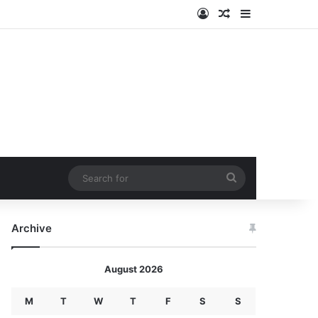
Log In
Random Article
Sidebar
Search
for
Archive
August 2026
M
T
W
T
F
S
S