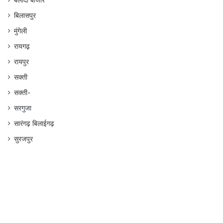
बलौदा बाजार
बिलासपुर
मुंगेली
रायगढ़
रायपुर
सक्ती
सक्ती-
सरगुजा
सारंगढ़ बिलाईगढ़
सुरजपुर