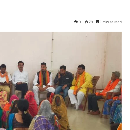
0
79
1 minute read