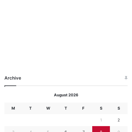
Archive
August 2026
M
T
W
T
F
S
S
1
2
3
4
5
6
7
8
9