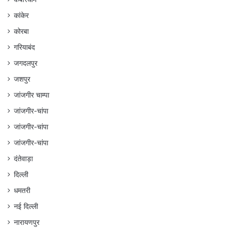
कांकेर
कोरबा
गरियाबंद
जगदलपुर
जशपुर
जांजगीर चाम्पा
जांजगीर-चांपा
जांजगीर-चांपा
जांजगीर-चांपा
दंतेवाड़ा
दिल्ली
धमतरी
नई दिल्ली
नारायणपुर