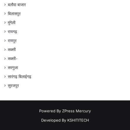
बलौदा बाजार
बिलासपुर
मुंगेली
रायगढ़
रायपुर
सक्ती
सक्ती-
सरगुजा
सारंगढ़ बिलाईगढ़
सुरजपुर
Powered By
ZPress Mercury
Developed By
KSHITITECH