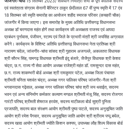
जांजगीर-चांपा
15 सितम्बर 2023/ संविधान निर्मात्री सभा के पूर्ण कालिक सदस्य
एवं स्वतंत्रता संग्राम सेनानी बैरिस्टर ठाकुर छेदीलाल 67 वीं पुण्य स्मृति में 17 एंव
18 सितम्बर को स्मृति समारोह का आयोजन शहीद स्मारक परिसर (कचहरी चौक)
जांजगीर में किया जाएगा। इस समारोह के मुख्य अतिथि छत्तीसगढ़ विधानसभा
अध्यक्ष डॉ चरणदास महंत होगें तथा कार्यक्रम की अध्यक्षता राजस्व एवं आपदा
प्रबंधन पुर्नावास, पंजीयन, स्टाम्प एवं जिले के प्रभारी मंत्री श्री जयसिंह अग्रवाल
करेंगे। कार्यक्रम के विशिष्ट अतिथि छत्तीसगढ़ विधानसभा नेता प्रतिपक्ष श्री
नारायण चंदेल, जांजगीर-चांपा सांसद श्री गुहाराम अजगल्ले, अकलतरा विधायक
श्री सौरभ सिंह, पामगढ़ विधायक श्रीमती इंदु बंजारे, जैजैपुर विधायक श्री केशव
चंद्रा, छ.ग. राज्य गौ सेवा आयोग अध्यक्ष राजेश्री महंत डॉ. रामसुन्दर दास महंत,
छ.ग. राज्य शाकम्भरी बोर्ड अध्यक्ष श्री रामकुमार पटेल, अध्यक्ष जिला पंचायत
श्रीमती यनिता यशवंत चंद्रा, अध्यक्ष नगर पालिका परिषद जांजगीर-नैला श्री
भगवानदास गढ़ेवाल, अध्यक्ष नगर पालिका परिषद चांपा श्री जय थवाईत, सदस्य
भवन एवं अन्य संनिर्माण कर्मकार कल्याण मण्डल श्रीमती मंजू सिंह, सदस्य रोजगार
गारंटी परिषद् श्रीमती शेषराज हरवंश, सदस्य माटीकला बोर्ड सुश्री पुनिता
प्रजापति, सदस्य बाल संरक्षण आयोग श्रीमती पुष्पा पाटले, सदस्य अनुसूचित जाति
आयोग श्री रमेश पैगवार, सदस्य अनुसूचित जाति आयोग श्री श्रीराम पप्पू बघेल,
सदस्य खाद्य आयोग श्रीमती ज्योति किशन कश्यप, उपाध्यक्ष लौह शिल्प विकास बोर्ड