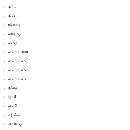
कांकेर
कोरबा
गरियाबंद
जगदलपुर
जशपुर
जांजगीर चाम्पा
जांजगीर-चांपा
जांजगीर-चांपा
जांजगीर-चांपा
दंतेवाड़ा
दिल्ली
धमतरी
नई दिल्ली
नारायणपुर