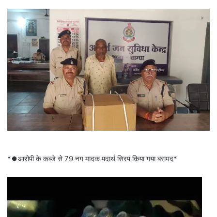
*⏺️आरोपी के कब्जे से 79 नग मादक पदार्थ सिरप किया गया बरामद*