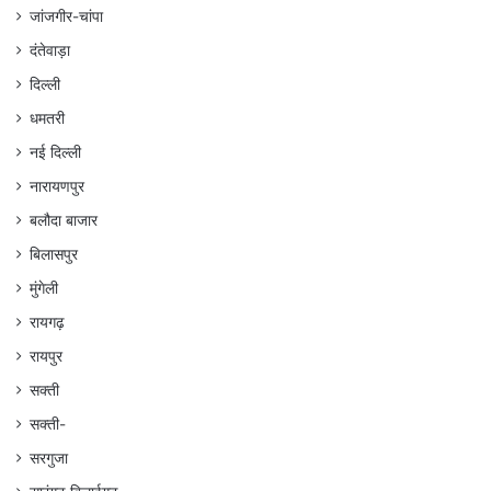
जांजगीर-चांपा
दंतेवाड़ा
दिल्ली
धमतरी
नई दिल्ली
नारायणपुर
बलौदा बाजार
बिलासपुर
मुंगेली
रायगढ़
रायपुर
सक्ती
सक्ती-
सरगुजा