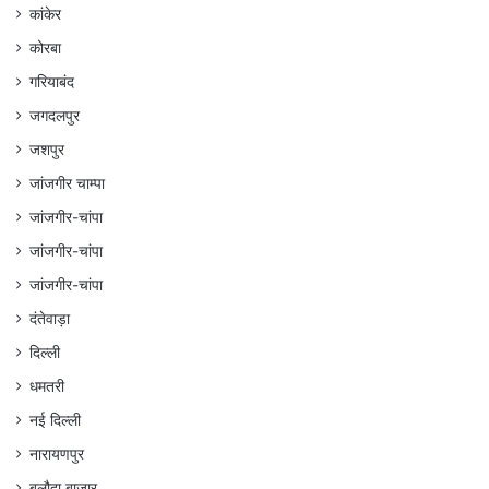
कांकेर
कोरबा
गरियाबंद
जगदलपुर
जशपुर
जांजगीर चाम्पा
जांजगीर-चांपा
जांजगीर-चांपा
जांजगीर-चांपा
दंतेवाड़ा
दिल्ली
धमतरी
नई दिल्ली
नारायणपुर
बलौदा बाजार