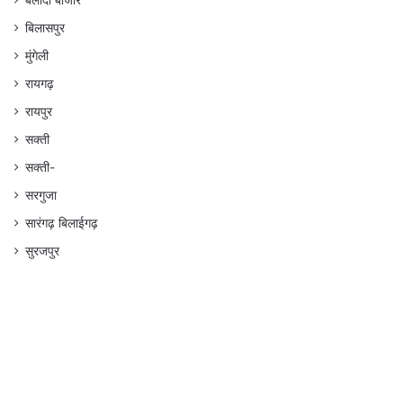
बलौदा बाजार
बिलासपुर
मुंगेली
रायगढ़
रायपुर
सक्ती
सक्ती-
सरगुजा
सारंगढ़ बिलाईगढ़
सुरजपुर