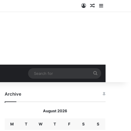
Log In
Random Article
Sidebar
Search
for
Archive
August 2026
M
T
W
T
F
S
S