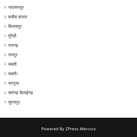
नारायणपुर
बलौदा बाजार
बिलासपुर
मुंगेली
रायगढ़
रायपुर
सक्ती
सक्ती-
सरगुजा
सारंगढ़ बिलाईगढ़
सुरजपुर
Powered By
ZPress Mercury