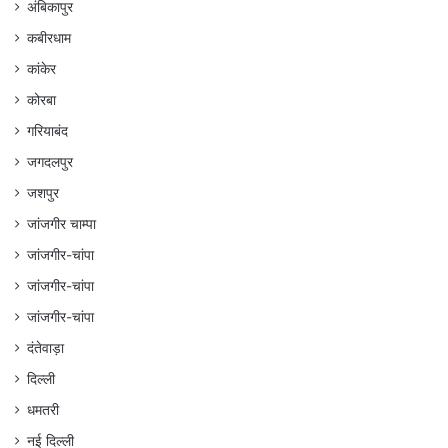
अंबिकापुर
कबीरधाम
कांकेर
कोरबा
गरियाबंद
जगदलपुर
जशपुर
जांजगीर चाम्पा
जांजगीर-चांपा
जांजगीर-चांपा
जांजगीर-चांपा
दंतेवाड़ा
दिल्ली
धमतरी
नई दिल्ली