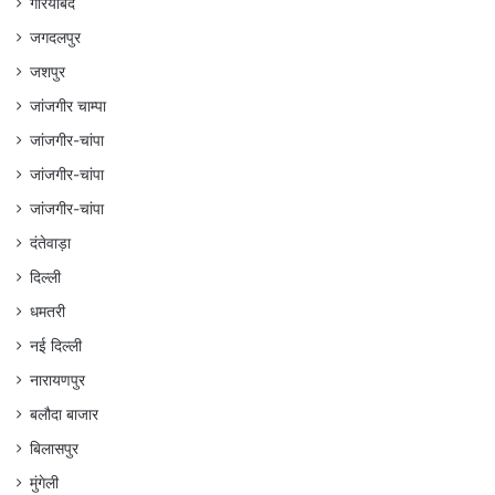
गरियाबंद
जगदलपुर
जशपुर
जांजगीर चाम्पा
जांजगीर-चांपा
जांजगीर-चांपा
जांजगीर-चांपा
दंतेवाड़ा
दिल्ली
धमतरी
नई दिल्ली
नारायणपुर
बलौदा बाजार
बिलासपुर
मुंगेली