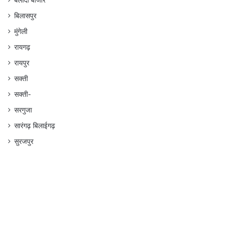
बलौदा बाजार
बिलासपुर
मुंगेली
रायगढ़
रायपुर
सक्ती
सक्ती-
सरगुजा
सारंगढ़ बिलाईगढ़
सुरजपुर