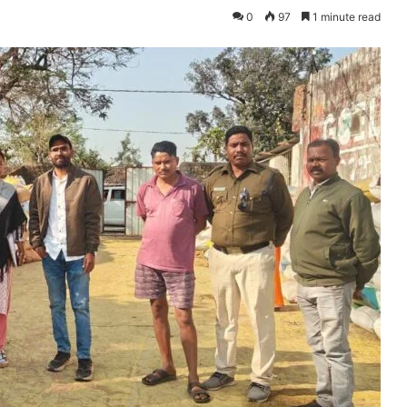
0
97
1 minute read