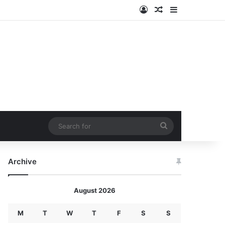
Log In
Random Article
Sidebar
Search
for
Archive
August 2026
M
T
W
T
F
S
S