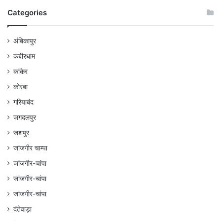
Categories
अंबिकापुर
कबीरधाम
कांकेर
कोरबा
गरियाबंद
जगदलपुर
जशपुर
जांजगीर चाम्पा
जांजगीर-चांपा
जांजगीर-चांपा
जांजगीर-चांपा
दंतेवाड़ा