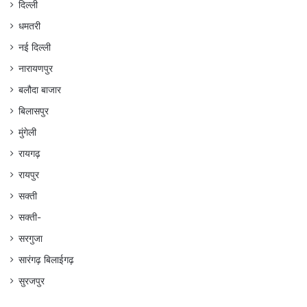
दिल्ली
धमतरी
नई दिल्ली
नारायणपुर
बलौदा बाजार
बिलासपुर
मुंगेली
रायगढ़
रायपुर
सक्ती
सक्ती-
सरगुजा
सारंगढ़ बिलाईगढ़
सुरजपुर