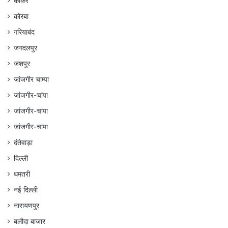
कांकेर
कोरबा
गरियाबंद
जगदलपुर
जशपुर
जांजगीर चाम्पा
जांजगीर-चांपा
जांजगीर-चांपा
जांजगीर-चांपा
दंतेवाड़ा
दिल्ली
धमतरी
नई दिल्ली
नारायणपुर
बलौदा बाजार